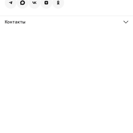
Контакты
Адрес
450001, Республика Башкортостан, город Уфа, пр-кт
Октября, д. 4/3
Телефон
8 (347) 216-02-80
Эл. почта
ufanet@ufanet.ru