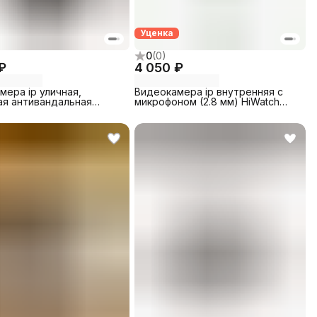
Уценка
0
(
0
)
₽
4 050 ₽
мера ip уличная,
Видеокамера ip внутренняя с
ая антивандальная
микрофоном (2.8 мм) HiWatch
B93BA (2.8) YCX
(DS-I214) б/у
s