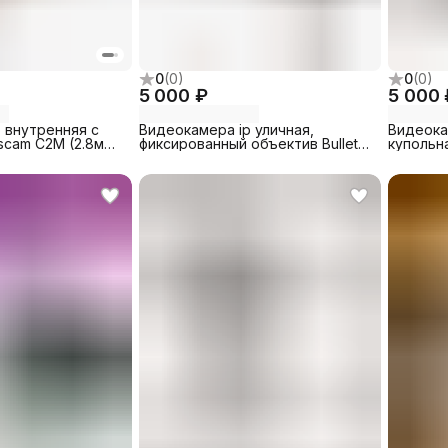
0
(
0
)
0
(
0
)
5 000 ₽
5 000 
 внутренняя с
Видеокамера ip уличная,
Видеока
scam C2M (2.8мм)
фиксированный объектив Bullet
купольн
C2M)
Ufanet fix Китай (Bullet)
W746FAD
Eletronic