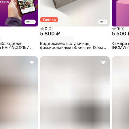
Уценка
0
(
0
)
0
(
0
)
5 800 ₽
5 500 
наблюдения
Видеокамера ip уличная,
Камера 
 RVi-1NCD2167 c
фиксированный объектив (2.8мм)
1NCMW20
оархивом от
тест RVi (RVi-1NCT2022 (2.8)
видеоар
я для дома
white)
вандальная