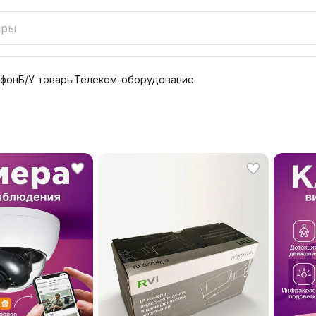
офон
Б/У товары
Телеком-оборудование