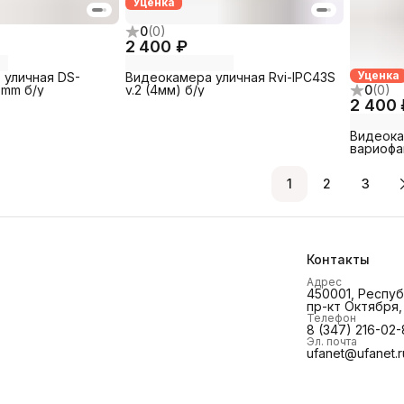
Уценка
0
(
0
)
2 400 ₽
Уценка
 уличная DS-
Видеокамера уличная Rvi-IPC43S
0
(
0
)
8mm б/у
v.2 (4мм) б/у
2 400 
Видеока
вариофак
(RVi-IPC
1
2
3
Контакты
Адрес
450001, Респуб
пр-кт Октября, 
Телефон
8 (347) 216-02
Эл. почта
ufanet@ufanet.r