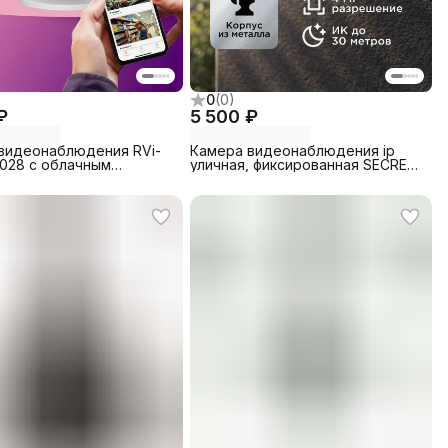
0
(
0
)
₽
5 500 ₽
видеонаблюдения RVi-
Камера видеонаблюдения ip
28 c облачным
уличная, фиксированная SECRET
хивом от Уфанет
FIX МОДЕЛЬ RV400-U1