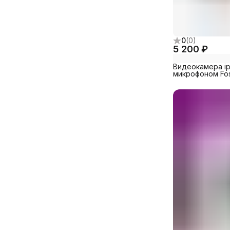
0
(
0
)
5 200 ₽
Видеокамера ip
микрофоном Fo
Китай (Foscam 