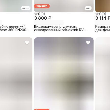
Уценка
0
(
0
)
0
(
0
)
3 800 ₽
3 114 
аблюдения wifi
Видеокамера ip уличная,
Камера 
 Base 360 EN200-
фиксированный объектив RVi-
для дом
1NCT4054 (2.8)
RV200-V