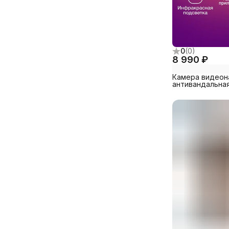
0
(
0
)
8 990 ₽
Камера видео
антивандальная
облачным виде
Уфанет, улична
купольная анти