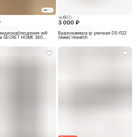
0
(
0
)
₽
3 000 ₽
видеонаблюдения wifi
Видеокамера ip уличная DS-I122
а SECRET HOME 360
(4мм) Hiwatch
PTZ1