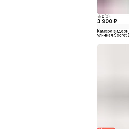
0
(
0
)
3 900 ₽
Камера видеон
уличная Secret
UPTZ1