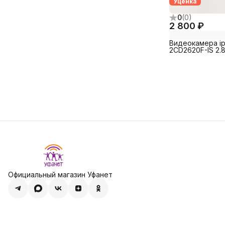
Уценка
0
(
0
)
2 800 ₽
Видеокамера ip
2CD2620F-IS 2.
Официальный магазин Уфанет