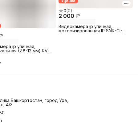
Уценка
0
(
0
)
2 000 ₽
Видеокамера ip уличная,
моторизированная IP SNR-CI-
DW3.0I-AM 3.0 МП, POE б/у
₽
мера ip уличная,
альная (2.8-12 мм) RVi
42L) б/у
лика Башкортостан, город Уфа,
д. 4/3
-80
u