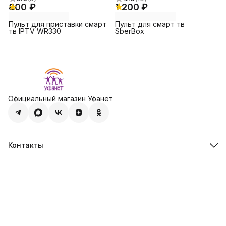
800 ₽
1 200 ₽
Пульт для приставки смарт
Пульт для смарт тв
тв IPTV WR330
SberBox
Официальный магазин Уфанет
Контакты
Адрес
450001, Республика Башкортостан, город Уфа, пр-кт
Октября, д. 4/3
Телефон
8 (347) 216-02-80
Эл. почта
ufanet@ufanet.ru