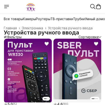
Все товары
Камеры
Роутеры
ТВ-приставки
Трубки
Умный дом
Главная
›
Электроника
›
Устройства ручного ввода
Устройства ручного ввода
Фильтры
Сортировка
5.0
(
5
)
4.6
(
10
)