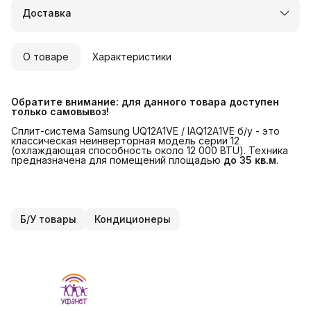
Доставка в пункты выдачи или до двери
Доставка
Удобный возврат
О товаре
Характеристики
Обратите внимание: для данного товара доступен 
только самовывоз!
Сплит-система Samsung UQ12A1VE / IAQ12A1VE б/у - это
классическая неинверторная модель серии 12
(охлаждающая способность около 12 000 BTU). Техника
предназначена для помещений площадью
до 35 кв.м
.
Б/У товары
Кондиционеры