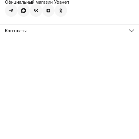
Официальный магазин Уфанет
Контакты
Адрес
450001, Республика Башкортостан, город Уфа, пр-кт
Октября, д. 4/3
Телефон
8 (347) 216-02-80
Эл. почта
ufanet@ufanet.ru