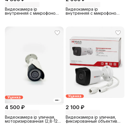
Видеокамера ip
Видеокамера ip
внутренняя с микрофоном
внутренняя с микрофоном
EZVIZ CS-C2SHW Hikvision
(2.8мм) RVi (RVi-
1NCMW2028) б/у
Уценка
Уценка
4 500 ₽
2 100 ₽
Видеокамера ip уличная,
Видеокамера ip уличная,
моторизированная (2,8-12
фиксированный объектив
мм) Hikvision (DS-
(2.8мм) HiWatch (DS-I200)