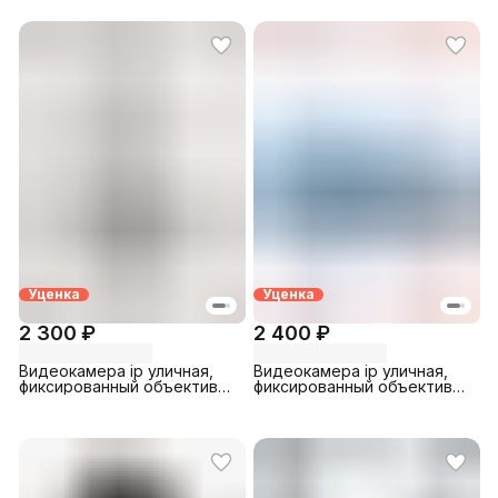
2CD1621FWD-IZ) б/у
Уценка
Уценка
2 300 ₽
2 400 ₽
Видеокамера ip уличная,
Видеокамера ip уличная,
фиксированный объектив
фиксированный объектив
(2.8мм) RVi (RVI-1NCT2020)
(2.8мм) RVi (RVI-1NCT4030)
б/у
б/у