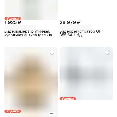
Уценка
1 925 ₽
28 979 ₽
Видеокамера ip уличная,
Видеорегистратор QH-
купольная антивандальная
D5516A-L б/у
MHK N3830XP-200W-3.6mm
(N3830XP-200W-3.6mm)
Уценка
Уценка