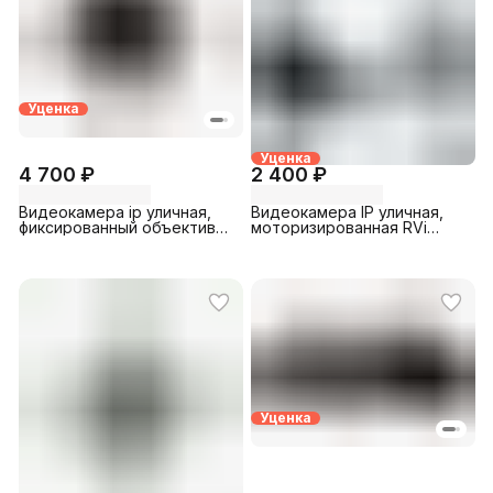
Уценка
Уценка
4 700 ₽
2 400 ₽
Видеокамера ip уличная,
Видеокамера IP уличная,
фиксированный объектив
моторизированная RVi
(2.8мм) BMSCGL500WH
(RVI-1NCT2063 (2.7-13.5)) б/
(Agent) Longse
у
Уценка