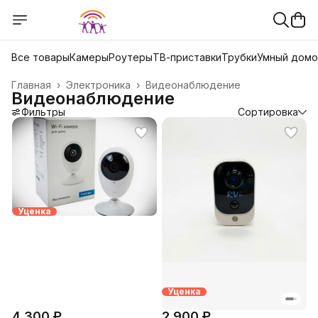
Все товары
Камеры
Роутеры
ТВ-приставки
Трубки
Умный дом
Главная
›
Электроника
›
Видеонаблюдение
Видеонаблюдение
Фильтры
Сортировка
Уценка
Уценка
4 300 ₽
2 900 ₽