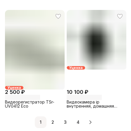
(2.8) RVi (RVI-IPC31VS) б/у
купольная Hikvision б/у
Уценка
Уценка
2 500 ₽
10 100 ₽
Видеорегистратор TSr-
Видеокамера ip
UV0412 Eco
внутренняя, домашняя
1NCR2026 (3.6mm) RVi
(1NCR2026 (3.6mm))
1
2
3
4