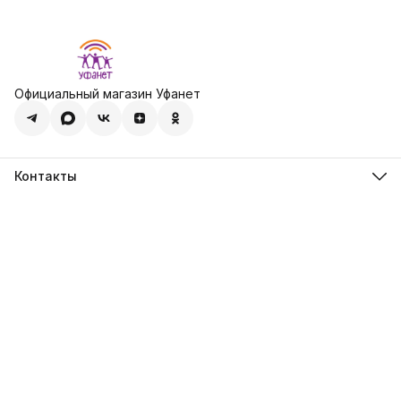
Официальный магазин Уфанет
Контакты
Адрес
450001, Республика Башкортостан, город Уфа, пр-кт
Октября, д. 4/3
Телефон
8 (347) 216-02-80
Эл. почта
ufanet@ufanet.ru