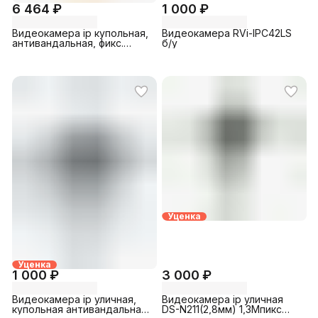
6 464 ₽
1 000 ₽
Видеокамера ip купольная,
Видеокамера RVi-IPC42LS
антивандальная, фикс.
б/у
объектив (тест) MD22A-P-
MS13 SPEC (2.8мм) STAVIX
Уценка
Уценка
1 000 ₽
3 000 ₽
Видеокамера ip уличная,
Видеокамера ip уличная
купольная антивандальная
DS-N211(2,8мм) 1,3Мпикс